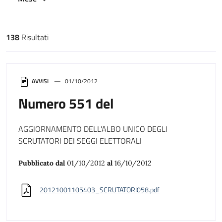
138
Risultati
Risultati di ricerca
AVVISI
01/10/2012
Numero 551 del
AGGIORNAMENTO DELL'ALBO UNICO DEGLI
SCRUTATORI DEI SEGGI ELETTORALI
Pubblicato dal
01/10/2012
al
16/10/2012
20121001105403_SCRUTATORI058.pdf