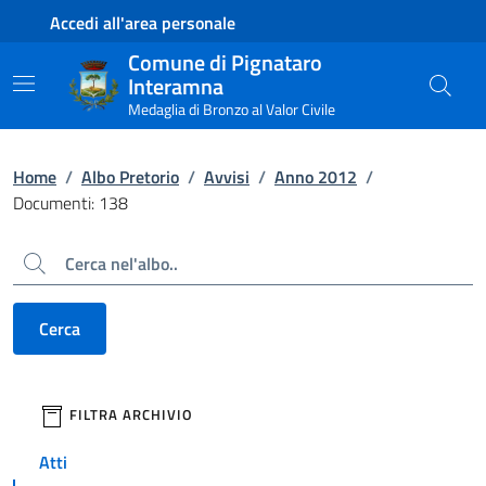
Contenuto principale
Piede di pagina
Accedi all'area personale
Comune di Pignataro
Interamna
Medaglia di Bronzo al Valor Civile
Home
/
Albo Pretorio
/
Avvisi
/
Anno 2012
/
Documenti: 138
Cerca
Cerca
filtri da applicare
FILTRA ARCHIVIO
Atti