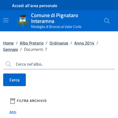
Contenuto principale
Piede di pagina
Accedi all'area personale
Comune di Pignataro
Interamna
Medaglia di Bronzo al Valor Civile
Home
/
Albo Pretorio
/
Ordinanze
/
Anno 2014
/
Gennaio
/
Documenti: 7
Cerca
Cerca
filtri da applicare
FILTRA ARCHIVIO
Atti