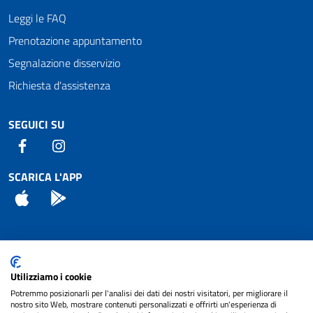
Leggi le FAQ
Prenotazione appuntamento
Segnalazione disservizio
Richiesta d'assistenza
SEGUICI SU
Facebook
Instagram
SCARICA L'APP
App Store
Android
Attuazione Misure PNRR
Utilizziamo i cookie
Piano di miglioramento del sito
Potremmo posizionarli per l'analisi dei dati dei nostri visitatori, per migliorare il
nostro sito Web, mostrare contenuti personalizzati e offrirti un'esperienza di