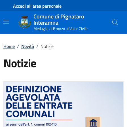
Contenuto principale
Piede di pagina
Accedi all'area personale
Comune di Pignataro
Interamna
Medaglia di Bronzo al Valor Civile
Home
/
Novità
/
Notizie
Notizie