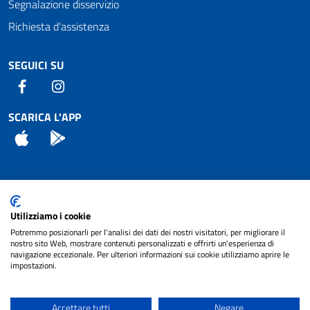
Segnalazione disservizio
Richiesta d'assistenza
SEGUICI SU
Facebook
Instagram
SCARICA L'APP
App Store
Android
Attuazione Misure PNRR
Utilizziamo i cookie
Piano di miglioramento del sito
Potremmo posizionarli per l'analisi dei dati dei nostri visitatori, per migliorare il
nostro sito Web, mostrare contenuti personalizzati e offrirti un'esperienza di
navigazione eccezionale. Per ulteriori informazioni sui cookie utilizziamo aprire le
impostazioni.
© 2024 Comune di Pignataro Interamna | sito a
Privacy
cura di
NET SMART
Accettare tutti
Negare