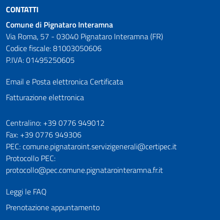
CONTATTI
Comune di Pignataro Interamna
Via Roma, 57 - 03040 Pignataro Interamna (FR)
Codice fiscale: 81003050606
P.IVA: 01495250605
Email e Posta elettronica Certificata
Fatturazione elettronica
Numeri utili
Centralino: +39 0776 949012
Fax: +39 0776 949306
PEC: comune.pignataroint.servizigenerali@certipec.it
Protocollo PEC:
protocollo@pec.comune.pignatarointeramna.fr.it
Leggi le FAQ
Prenotazione appuntamento